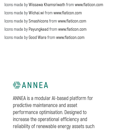
Icons made by
Wissawa Khamsriwath
from
www.flaticon.com
Icons made by
Wichai.wi
from
www.flaticon.com
Icons made by
Smashicons
from
www.flaticon.com
Icons made by
Payungkead
from
www.flaticon.com
Icons made by
Good Ware
from
www.flaticon.com
ANNEA is a modular AI-based platform for
predictive maintenance and asset
performance optimisation. Designed to
increase the operational efficiency and
reliability of renewable energy assets such